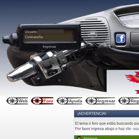
Usuario:
Contraseña:
Web
Foro
Ayuda
Ingresar
Reg
¡ADVERTENCIA!
El tema o foro que estás buscando pare
Por favor ingresa abajo o haz clic
-aqu
Ingresar