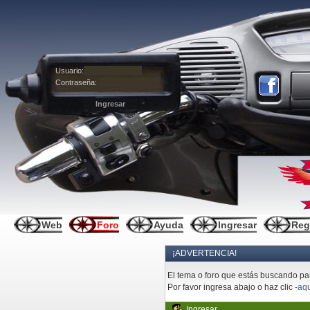
Usuario:
Contraseña:
Web
Foro
Ayuda
Ingresar
Reg
¡ADVERTENCIA!
El tema o foro que estás buscando pare
Por favor ingresa abajo o haz clic
-aqu
Ingresar