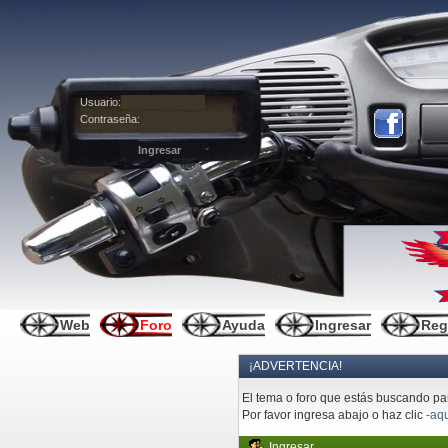
Usuario:
Contraseña:
Web
Foro
Ayuda
Ingresar
Reg
¡ADVERTENCIA!
El tema o foro que estás buscando pare
Por favor ingresa abajo o haz clic
-aqu
Ingresar