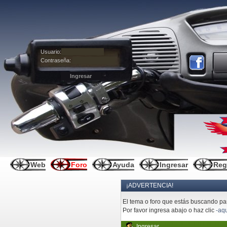
Usuario:
Contraseña:
Web
Foro
Ayuda
Ingresar
Reg
¡ADVERTENCIA!
El tema o foro que estás buscando pare
Por favor ingresa abajo o haz clic
-aqu
Ingresar