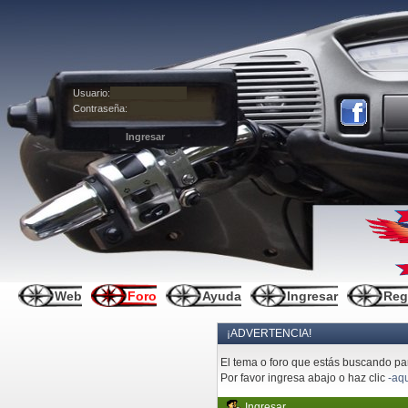
Usuario:
Contraseña:
Web
Foro
Ayuda
Ingresar
Reg
¡ADVERTENCIA!
El tema o foro que estás buscando pare
Por favor ingresa abajo o haz clic
-aqu
Ingresar