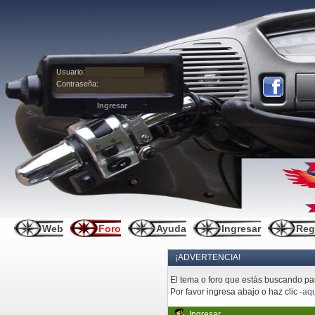
Usuario:
Contraseña:
Web
Foro
Ayuda
Ingresar
Reg
¡ADVERTENCIA!
El tema o foro que estás buscando pare
Por favor ingresa abajo o haz clic
-aqu
Ingresar