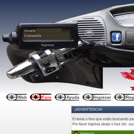
Usuario:
Contraseña:
Web
Foro
Ayuda
Ingresar
Reg
¡ADVERTENCIA!
El tema o foro que estás buscando pare
Por favor ingresa abajo o haz clic
-aqu
Ingresar