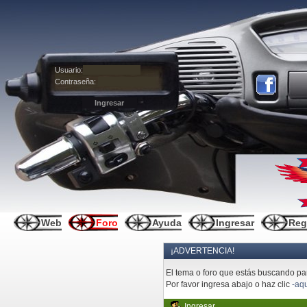
Usuario:
Contraseña:
Web
Foro
Ayuda
Ingresar
Reg
¡ADVERTENCIA!
El tema o foro que estás buscando pare
Por favor ingresa abajo o haz clic
-aqu
Ingresar