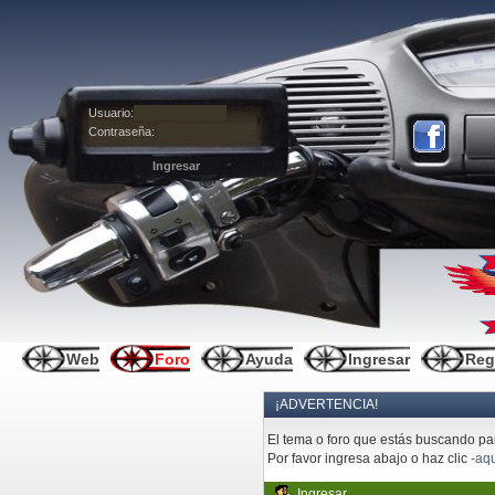
Usuario:
Contraseña:
Web
Foro
Ayuda
Ingresar
Reg
¡ADVERTENCIA!
El tema o foro que estás buscando pare
Por favor ingresa abajo o haz clic
-aqu
Ingresar