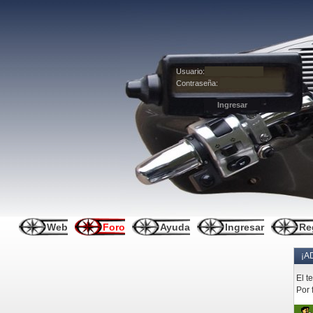
Usuario:
Contraseña:
Web
Foro
Ayuda
Ingresar
Re
¡A
El t
Por 