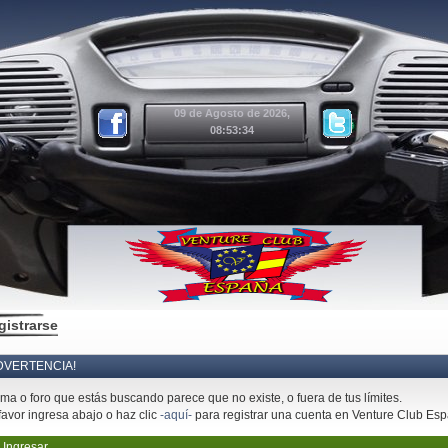
09 de Agosto de 2026,
08:53:34
gistrarse
DVERTENCIA!
ema o foro que estás buscando parece que no existe, o fuera de tus límites.
favor ingresa abajo o haz clic
-aquí-
para registrar una cuenta en Venture Club Es
Ingresar