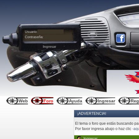
Usuario:
Contraseña:
Web
Foro
Ayuda
Ingresar
Reg
¡ADVERTENCIA!
El tema o foro que estás buscando pare
Por favor ingresa abajo o haz clic
-aqu
Ingresar