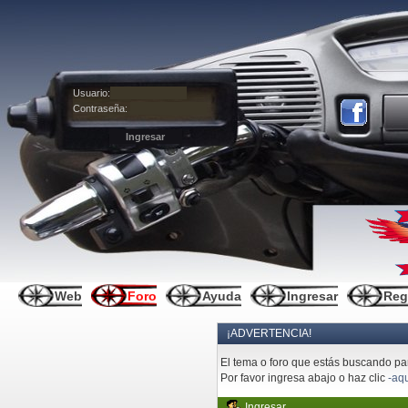
Usuario:
Contraseña:
Web
Foro
Ayuda
Ingresar
Reg
¡ADVERTENCIA!
El tema o foro que estás buscando pare
Por favor ingresa abajo o haz clic
-aqu
Ingresar