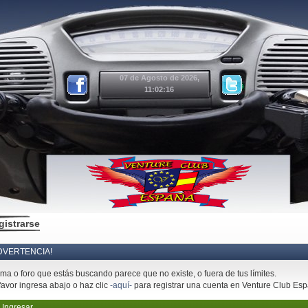
07 de Agosto de 2026,
11:02:16
gistrarse
DVERTENCIA!
ema o foro que estás buscando parece que no existe, o fuera de tus límites.
favor ingresa abajo o haz clic
-aquí-
para registrar una cuenta en Venture Club Es
Ingresar