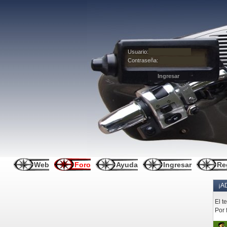
Usuario:
Contraseña:
Web
Foro
Ayuda
Ingresar
Re
¡A
El t
Por 