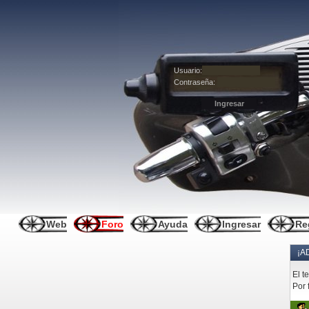
Usuario:
Contraseña:
Web
Foro
Ayuda
Ingresar
Re
¡A
El t
Por 