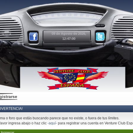
09 de Agosto de 2026,
12:47:00
gistrarse
DVERTENCIA!
ema o foro que estás buscando parece que no existe, o fuera de tus límites.
favor ingresa abajo o haz clic
-aquí-
para registrar una cuenta en Venture Club Es
Ingresar