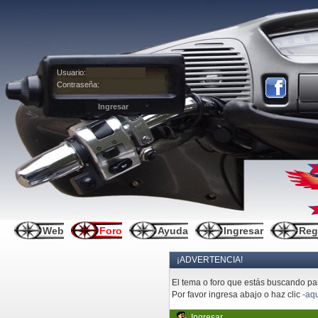
Usuario:
Contraseña:
Web
Foro
Ayuda
Ingresar
Reg
¡ADVERTENCIA!
El tema o foro que estás buscando pare
Por favor ingresa abajo o haz clic
-aqu
Ingresar