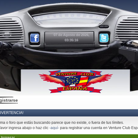
07 de Agosto de 2026,
03:35:16
gistrarse
DVERTENCIA!
ema o foro que estás buscando parece que no existe, o fuera de tus límites.
favor ingresa abajo o haz clic
-aquí-
para registrar una cuenta en Venture Club Es
Ingresar