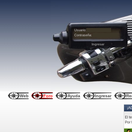
Usuario:
Contraseña:
Web
Foro
Ayuda
Ingresar
Re
¡A
El t
Por 