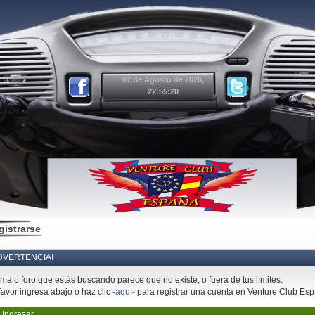
07 de Agosto de 2026,
22:55:20
gistrarse
DVERTENCIA!
ema o foro que estás buscando parece que no existe, o fuera de tus límites.
favor ingresa abajo o haz clic
-aquí-
para registrar una cuenta en Venture Club Es
Ingresar