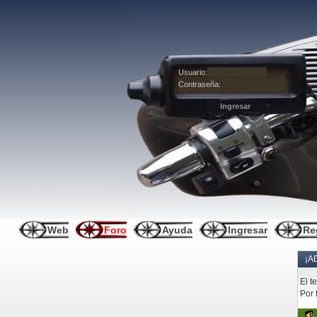
Usuario:
Contraseña:
Web
Foro
Ayuda
Ingresar
Re
¡A
El t
Por 