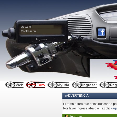
Usuario:
Contraseña:
Web
Foro
Ayuda
Ingresar
Reg
¡ADVERTENCIA!
El tema o foro que estás buscando pare
Por favor ingresa abajo o haz clic
-aqu
Ingresar