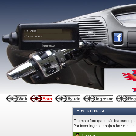
Usuario:
Contraseña:
Web
Foro
Ayuda
Ingresar
Reg
¡ADVERTENCIA!
El tema o foro que estás buscando pare
Por favor ingresa abajo o haz clic
-aqu
Ingresar