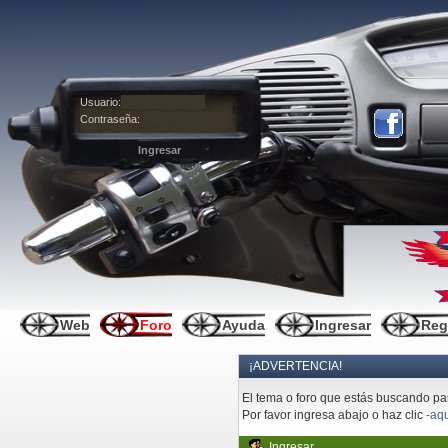
Usuario:
Contraseña:
Web
Foro
Ayuda
Ingresar
Reg
¡ADVERTENCIA!
El tema o foro que estás buscando pare
Por favor ingresa abajo o haz clic
-aqu
Ingresar