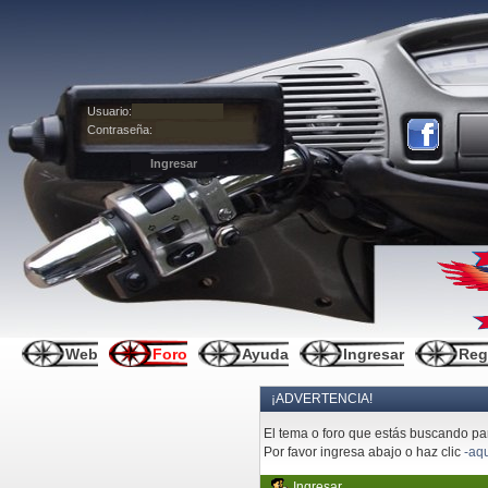
Usuario:
Contraseña:
Web
Foro
Ayuda
Ingresar
Reg
¡ADVERTENCIA!
El tema o foro que estás buscando pare
Por favor ingresa abajo o haz clic
-aqu
Ingresar