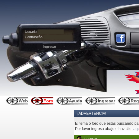
Usuario:
Contraseña:
Web
Foro
Ayuda
Ingresar
Reg
¡ADVERTENCIA!
El tema o foro que estás buscando pare
Por favor ingresa abajo o haz clic
-aqu
Ingresar