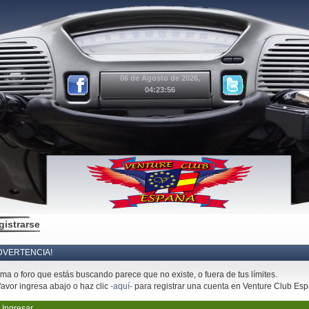
06 de Agosto de 2026,
04:23:56
gistrarse
DVERTENCIA!
ema o foro que estás buscando parece que no existe, o fuera de tus límites.
favor ingresa abajo o haz clic
-aquí-
para registrar una cuenta en Venture Club Es
Ingresar