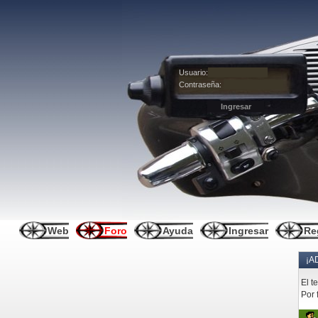
Usuario:
Contraseña:
Web
Foro
Ayuda
Ingresar
Re
¡A
El t
Por 