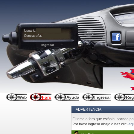
Usuario:
Contraseña:
Web
Foro
Ayuda
Ingresar
Reg
¡ADVERTENCIA!
El tema o foro que estás buscando pare
Por favor ingresa abajo o haz clic
-aqu
Ingresar