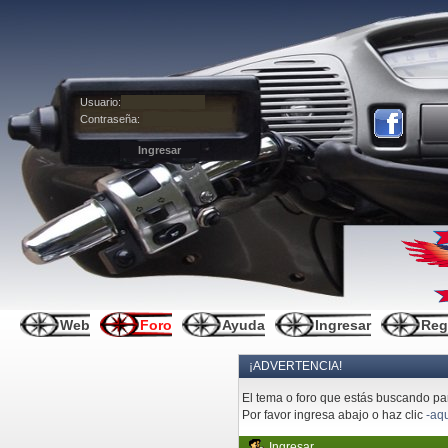
Usuario:
Contraseña:
Web
Foro
Ayuda
Ingresar
Reg
¡ADVERTENCIA!
El tema o foro que estás buscando pare
Por favor ingresa abajo o haz clic
-aqu
Ingresar