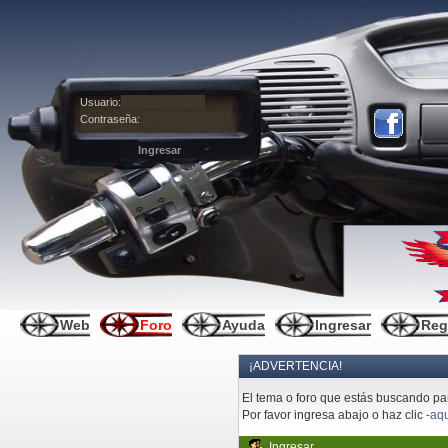
Usuario:
Contraseña:
Web
Foro
Ayuda
Ingresar
Reg
¡ADVERTENCIA!
El tema o foro que estás buscando pare
Por favor ingresa abajo o haz clic
-aqu
Ingresar