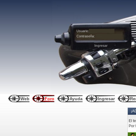
Usuario:
Contraseña:
Web
Foro
Ayuda
Ingresar
Re
¡A
El t
Por 