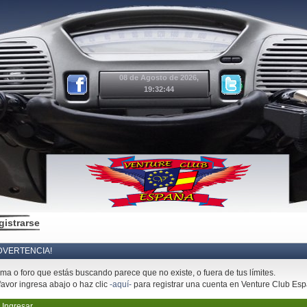
08 de Agosto de 2026,
19:32:44
gistrarse
DVERTENCIA!
ema o foro que estás buscando parece que no existe, o fuera de tus límites.
favor ingresa abajo o haz clic
-aquí-
para registrar una cuenta en Venture Club Es
Ingresar