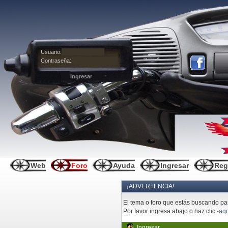
Usuario:
Contraseña:
Web
Foro
Ayuda
Ingresar
Reg
¡ADVERTENCIA!
El tema o foro que estás buscando pare
Por favor ingresa abajo o haz clic
-aqu
Ingresar