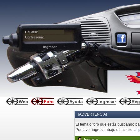
Usuario:
Contraseña:
Web
Foro
Ayuda
Ingresar
Reg
¡ADVERTENCIA!
El tema o foro que estás buscando pare
Por favor ingresa abajo o haz clic
-aqu
Ingresar