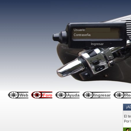
Usuario:
Contraseña:
Web
Foro
Ayuda
Ingresar
Re
¡A
El t
Por 