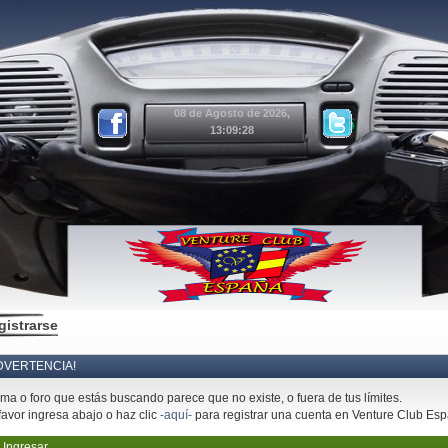
08 de Agosto de 2026,
13:09:28
gistrarse
DVERTENCIA!
ema o foro que estás buscando parece que no existe, o fuera de tus límites.
favor ingresa abajo o haz clic
-aquí-
para registrar una cuenta en Venture Club Es
Ingresar