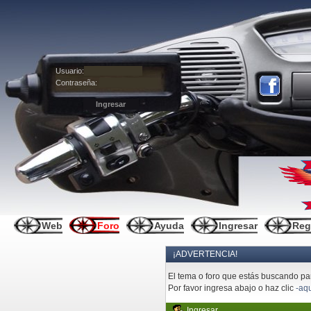
Usuario:
Contraseña:
Web
Foro
Ayuda
Ingresar
Reg
¡ADVERTENCIA!
El tema o foro que estás buscando pare
Por favor ingresa abajo o haz clic
-aqu
Ingresar