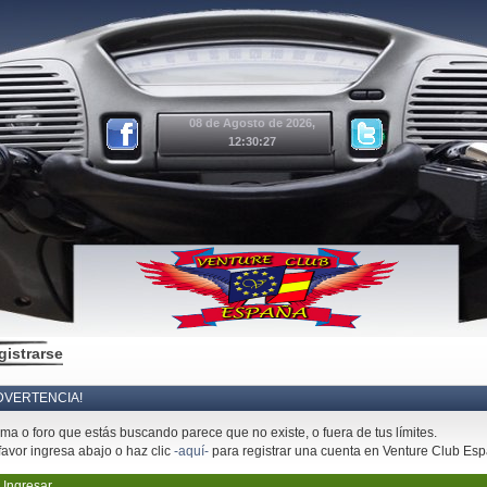
08 de Agosto de 2026,
12:30:27
gistrarse
DVERTENCIA!
ema o foro que estás buscando parece que no existe, o fuera de tus límites.
favor ingresa abajo o haz clic
-aquí-
para registrar una cuenta en Venture Club Es
Ingresar