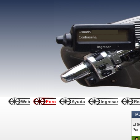
Usuario:
Contraseña:
Web
Foro
Ayuda
Ingresar
Re
¡A
El t
Por 