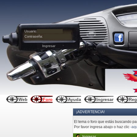
Usuario:
Contraseña:
Web
Foro
Ayuda
Ingresar
Reg
¡ADVERTENCIA!
El tema o foro que estás buscando pare
Por favor ingresa abajo o haz clic
-aqu
Ingresar