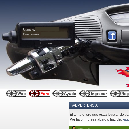
Usuario:
Contraseña:
Web
Foro
Ayuda
Ingresar
Reg
¡ADVERTENCIA!
El tema o foro que estás buscando pare
Por favor ingresa abajo o haz clic
-aqu
Ingresar