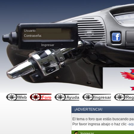
Usuario:
Contraseña:
Web
Foro
Ayuda
Ingresar
Reg
¡ADVERTENCIA!
El tema o foro que estás buscando pare
Por favor ingresa abajo o haz clic
-aqu
Ingresar