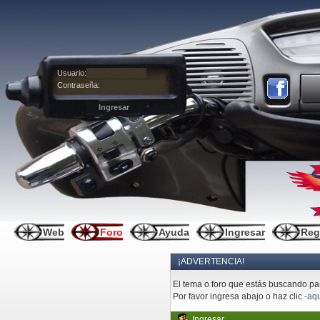
Usuario:
Contraseña:
Web
Foro
Ayuda
Ingresar
Reg
¡ADVERTENCIA!
El tema o foro que estás buscando pare
Por favor ingresa abajo o haz clic
-aqu
Ingresar