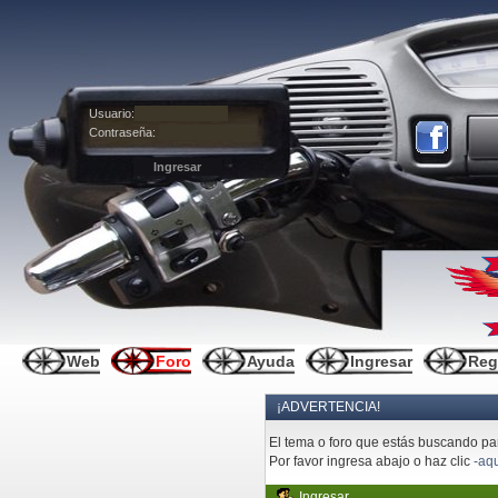
Usuario:
Contraseña:
Web
Foro
Ayuda
Ingresar
Reg
¡ADVERTENCIA!
El tema o foro que estás buscando pare
Por favor ingresa abajo o haz clic
-aqu
Ingresar