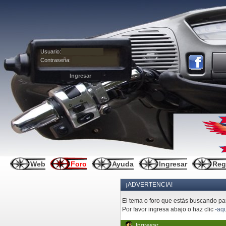
Usuario:
Contraseña:
Web
Foro
Ayuda
Ingresar
Reg
¡ADVERTENCIA!
El tema o foro que estás buscando pare
Por favor ingresa abajo o haz clic
-aqu
Ingresar