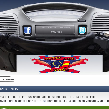
08 de Agosto de 2026,
07:27:33
gistrarse
DVERTENCIA!
ema o foro que estás buscando parece que no existe, o fuera de tus límites.
favor ingresa abajo o haz clic
-aquí-
para registrar una cuenta en Venture Club Es
Ingresar