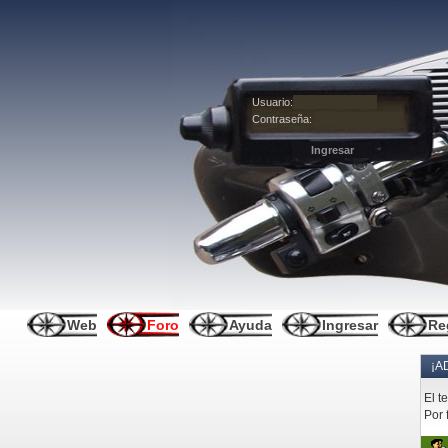
Usuario:
Contraseña:
Web
Foro
Ayuda
Ingresar
Re
¡A
El t
Por 