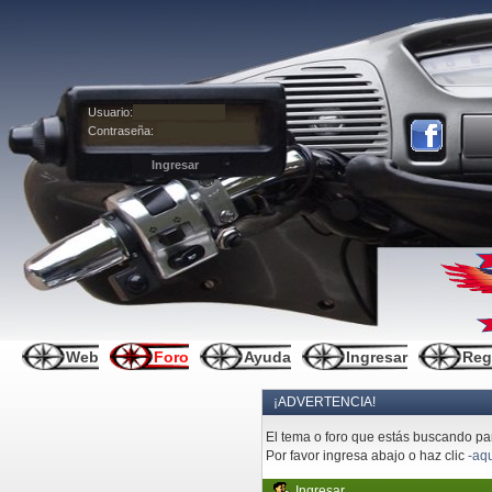
Usuario:
Contraseña:
Web
Foro
Ayuda
Ingresar
Reg
¡ADVERTENCIA!
El tema o foro que estás buscando pare
Por favor ingresa abajo o haz clic
-aqu
Ingresar