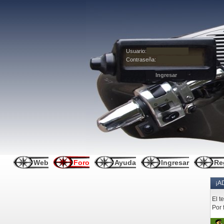
Usuario:
Contraseña:
Web
Foro
Ayuda
Ingresar
Re
¡A
El t
Por 