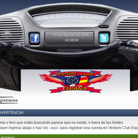
07 de Agosto de 2026,
14:18:04
gistrarse
DVERTENCIA!
ema o foro que estás buscando parece que no existe, o fuera de tus límites.
favor ingresa abajo o haz clic
-aquí-
para registrar una cuenta en Venture Club Es
Ingresar