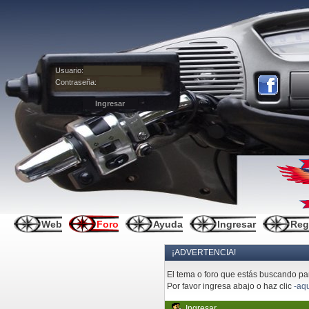
Usuario:
Contraseña:
Web
Foro
Ayuda
Ingresar
Reg
¡ADVERTENCIA!
El tema o foro que estás buscando pare
Por favor ingresa abajo o haz clic
-aqu
Ingresar