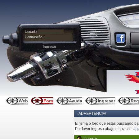
Usuario:
Contraseña:
Web
Foro
Ayuda
Ingresar
Reg
¡ADVERTENCIA!
El tema o foro que estás buscando pare
Por favor ingresa abajo o haz clic
-aqu
Ingresar