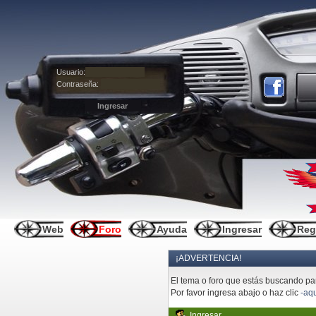
Usuario:
Contraseña:
Web
Foro
Ayuda
Ingresar
Reg
¡ADVERTENCIA!
El tema o foro que estás buscando pare
Por favor ingresa abajo o haz clic
-aqu
Ingresar