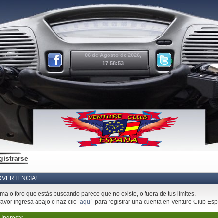
06 de Agosto de 2026,
17:58:53
gistrarse
DVERTENCIA!
ema o foro que estás buscando parece que no existe, o fuera de tus límites.
favor ingresa abajo o haz clic
-aquí-
para registrar una cuenta en Venture Club Es
Ingresar