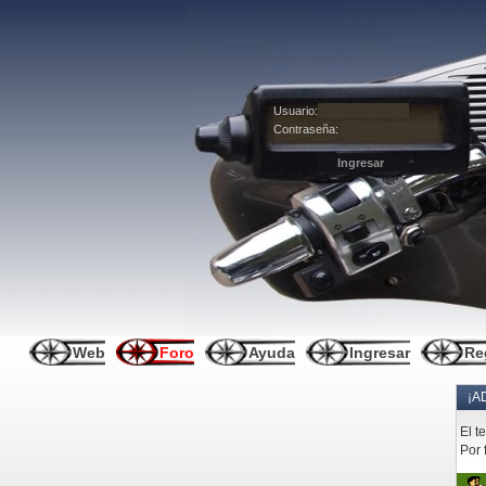
Usuario:
Contraseña:
Web
Foro
Ayuda
Ingresar
Re
¡A
El t
Por 