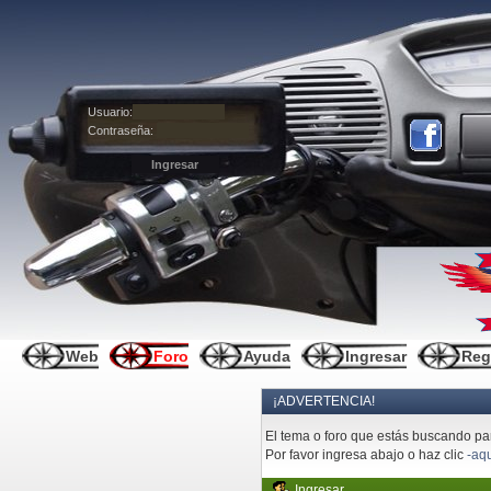
Usuario:
Contraseña:
Web
Foro
Ayuda
Ingresar
Reg
¡ADVERTENCIA!
El tema o foro que estás buscando pare
Por favor ingresa abajo o haz clic
-aqu
Ingresar