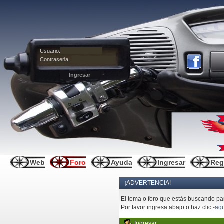
Usuario:
Contraseña:
Web
Foro
Ayuda
Ingresar
Reg
¡ADVERTENCIA!
El tema o foro que estás buscando pare
Por favor ingresa abajo o haz clic
-aqu
Ingresar