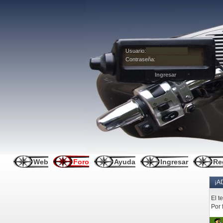
Usuario:
Contraseña:
Web
Foro
Ayuda
Ingresar
Re
¡A
El t
Por 