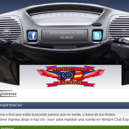
08 de Agosto de 2026,
01:46:47
gistrarse
DVERTENCIA!
ema o foro que estás buscando parece que no existe, o fuera de tus límites.
favor ingresa abajo o haz clic
-aquí-
para registrar una cuenta en Venture Club Es
Ingresar