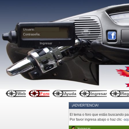
Usuario:
Contraseña:
Web
Foro
Ayuda
Ingresar
Reg
¡ADVERTENCIA!
El tema o foro que estás buscando pare
Por favor ingresa abajo o haz clic
-aqu
Ingresar