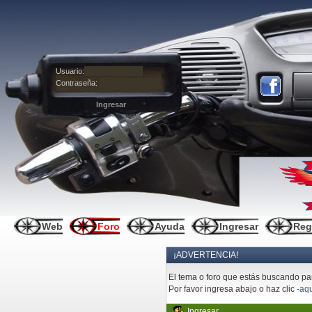
Usuario:
Contraseña:
Web
Foro
Ayuda
Ingresar
Reg
¡ADVERTENCIA!
El tema o foro que estás buscando pare
Por favor ingresa abajo o haz clic
-aqu
Ingresar